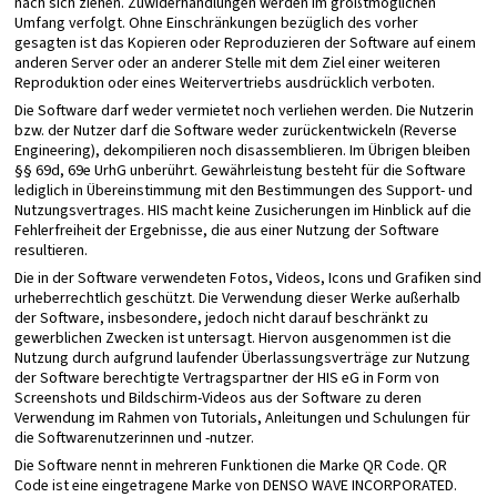
nach sich ziehen. Zuwiderhandlungen werden im größtmöglichen
Umfang verfolgt. Ohne Einschränkungen bezüglich des vorher
gesagten ist das Kopieren oder Reproduzieren der Software auf einem
anderen Server oder an anderer Stelle mit dem Ziel einer weiteren
Reproduktion oder eines Weitervertriebs ausdrücklich verboten.
Die Software darf weder vermietet noch verliehen werden. Die Nutzerin
bzw. der Nutzer darf die Software weder zurückentwickeln (Reverse
Engineering), dekompilieren noch disassemblieren. Im Übrigen bleiben
§§ 69d, 69e UrhG unberührt. Gewährleistung besteht für die Software
lediglich in Übereinstimmung mit den Bestimmungen des Support- und
Nutzungsvertrages. HIS macht keine Zusicherungen im Hinblick auf die
Fehlerfreiheit der Ergebnisse, die aus einer Nutzung der Software
resultieren.
Die in der Software verwendeten Fotos, Videos, Icons und Grafiken sind
urheberrechtlich geschützt. Die Verwendung dieser Werke außerhalb
der Software, insbesondere, jedoch nicht darauf beschränkt zu
gewerblichen Zwecken ist untersagt. Hiervon ausgenommen ist die
Nutzung durch aufgrund laufender Überlassungsverträge zur Nutzung
der Software berechtigte Vertragspartner der HIS eG in Form von
Screenshots und Bildschirm-Videos aus der Software zu deren
Verwendung im Rahmen von Tutorials, Anleitungen und Schulungen für
die Softwarenutzerinnen und -nutzer.
Die Software nennt in mehreren Funktionen die Marke QR Code. QR
Code ist eine eingetragene Marke von DENSO WAVE INCORPORATED.