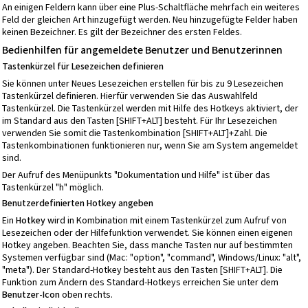
An einigen Feldern kann über eine Plus-Schaltfläche mehrfach ein weiteres
Feld der gleichen Art hinzugefügt werden. Neu hinzugefügte Felder haben
keinen Bezeichner. Es gilt der Bezeichner des ersten Feldes.
Bedienhilfen für angemeldete Benutzer und Benutzerinnen
Tastenkürzel für Lesezeichen definieren
Sie können unter Neues Lesezeichen erstellen für bis zu 9 Lesezeichen
Tastenkürzel definieren. Hierfür verwenden Sie das Auswahlfeld
Tastenkürzel. Die Tastenkürzel werden mit Hilfe des Hotkeys aktiviert, der
im Standard aus den Tasten [SHIFT+ALT] besteht. Für Ihr Lesezeichen
verwenden Sie somit die Tastenkombination [SHIFT+ALT]+Zahl. Die
Tastenkombinationen funktionieren nur, wenn Sie am System angemeldet
sind.
Der Aufruf des Menüpunkts "Dokumentation und Hilfe" ist über das
Tastenkürzel "h" möglich.
Benutzerdefinierten
Hotkey angeben
Ein
Hotkey
wird in Kombination mit einem Tastenkürzel zum Aufruf von
Lesezeichen oder der Hilfefunktion verwendet. Sie können einen eigenen
Hotkey angeben. Beachten Sie, dass manche Tasten nur auf bestimmten
Systemen verfügbar sind (Mac: "option", "command", Windows/Linux: "alt",
"meta"). Der Standard-Hotkey besteht aus den Tasten [SHIFT+ALT]. Die
Funktion zum Ändern des Standard-Hotkeys erreichen Sie unter dem
Benutzer-Icon
oben rechts.